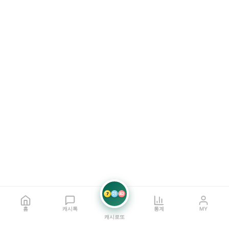
7
21
42
홈
캐시톡
통계
MY
캐시로또