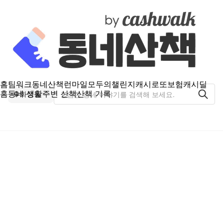
홈
팀워크
동네산책
런마일
모두의챌린지
캐시로또
보험
캐시딜
홈
동네 생활
주변 산책
산책 기록
화정동