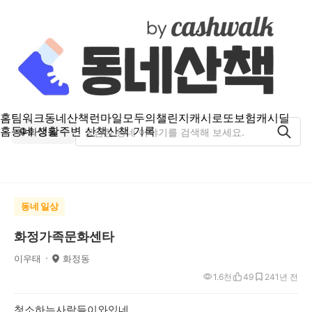
홈
팀워크
동네산책
런마일
모두의챌린지
캐시로또
보험
캐시딜
홈
동네 생활
주변 산책
산책 기록
화정동
동네 일상
화정가족문화센타
이우태
화정동
1.6천
49
24
1년 전
청소하는사람들이와있네