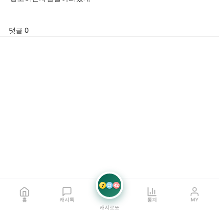
댓글 0
7
21
42
홈
캐시톡
통계
MY
캐시로또