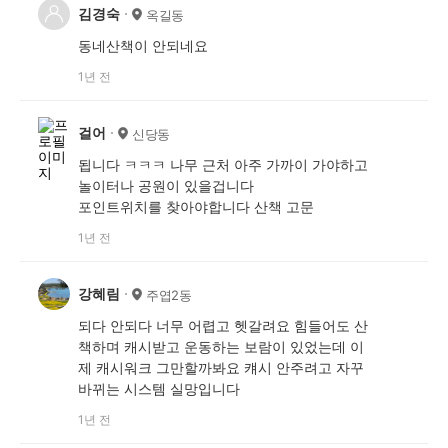
김경숙
옥길동
동네산책이 안되네요
1년 전
걸어
신당동
됩니다 ㅋㅋㅋ 나무 근처 아주 가까이 가야하고
놀이터나 공원이 있을겁니다
포인트위치를 찾아야합니다 산책 고문
1년 전
강혜림
주엽2동
되다 안되다 너무 어렵고 헷갈려요 힘들어도 산
책하며 캐시받고 운동하는 보람이 있었는데 이
제 캐시워크 그만할까봐요 컈시 안주려고 자꾸
바뀌는 시스템 실망입니다
1년 전