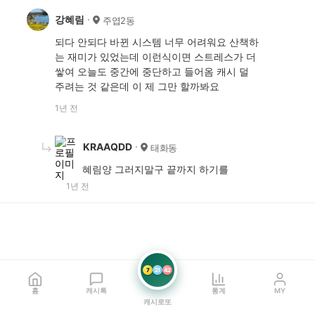
강혜림
주엽2동
되다 안되다 바뀐 시스템 너무 어려워요 산책하
는 재미가 있었는데 이런식이면 스트레스가 더
쌓여 오늘도 중간에 중단하고 들어옴 캐시 덜
주려는 것 같은데 이 제 그만 할까봐요
1년 전
KRAAQDD
태화동
혜림양 그러지말구 끝까지 하기를
1년 전
7
21
42
홈
캐시톡
통계
MY
캐시로또