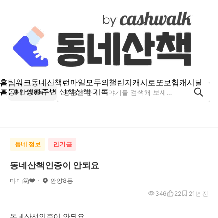
홈
팀워크
동네산책
런마일
모두의챌린지
캐시로또
보험
캐시딜
홈
동네 생활
주변 산책
산책 기록
안양8동
동네 정보
인기글
동네산책인증이 안되요
마미🤗❤
안양8동
346
22
2
1년 전
동네산책인증이 안되요