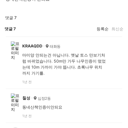
댓글 7
댓글
7
등록순
최신순
KRAAQDD
태화동
마미양 안되는건 아닙니다. 옛날 토스 만보기처
럼 바뀌었습니다. 50m만 가두 나무인증이 떴었
는데 10m 가까이 가야 뜹니다. 초록나무 위치
까지 가기를.
1년 전
칠성
십정2동
동네산책인증이안되요
1년 전