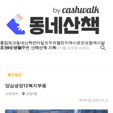
홈
팀워크
동네산책
런마일
모두의챌린지
캐시로또
보험
캐시딜
홈
동네 생활
주변 산책
산책 기록
관양1동
동네 일상
양심냉장12복지부동
소우대치
관양1동
561
2
0
1년 전