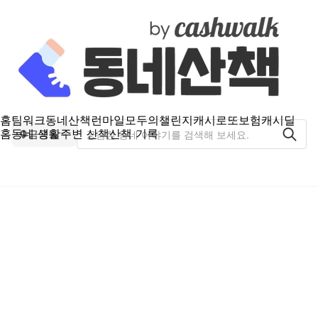
홈
팀워크
동네산책
런마일
모두의챌린지
캐시로또
보험
캐시딜
홈
동네 생활
주변 산책
산책 기록
금곡동