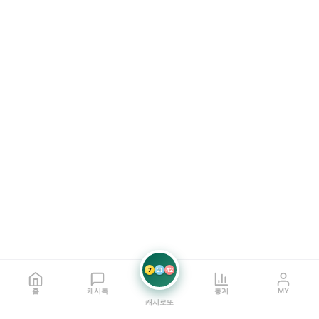
7
21
42
홈
캐시톡
통계
MY
캐시로또