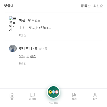
댓글
2
등록순
최신순
하광
녹번동
ㅣㅐㅜ토ㅗ,bk67dxㅗ
1년 전
후니후니
녹번동
오늘 오겠죠.....
1년 전
7
21
42
홈
캐시톡
통계
MY
캐시로또