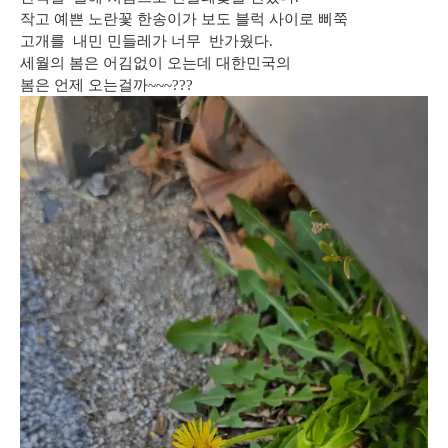
작고 예쁜 노란꽃 한송이가 보도 블럭 사이로 삐쭉
고개를 내민 민들레가 너무 반가웠다.
세월의 봄은 어김없이 오는데 대한민국의
봄은 언제 오는걸까~~~???