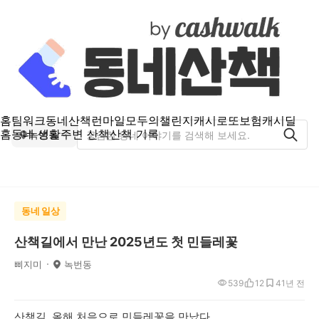
홈
팀워크
동네산책
런마일
모두의챌린지
캐시로또
보험
캐시딜
홈
동네 생활
주변 산책
산책 기록
녹번동
동네 일상
산책길에서 만난 2025년도 첫 민들레꽃
삐지미
녹번동
539
12
4
1년 전
산책길 올해 처음으로 민들레꽃을 만났다.