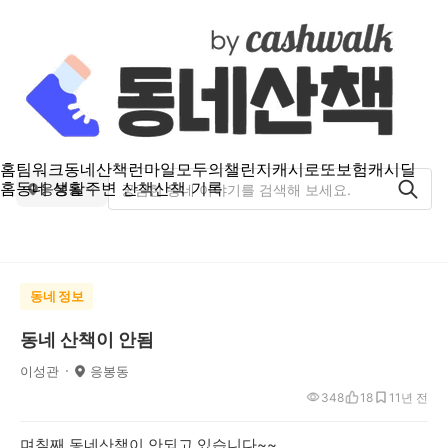
홈
팀워크
동네산책
런마일
모두의챌린지
캐시로또
보험
캐시딜
홈
동네 생활
주변 산책
산책 기록
응봉동
동네 정보
동네 산책이 안됨
이성관
응봉동
348
18
1
1년 전
며칠째 동네산책이 안되고 있습니다~~