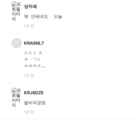
양두례
왜 안돼네요 ㆍ오늘
1년 전
KRASNL7
ㄷㄷㅣ ㅈ
ㅈㆍㄱㄷ
ㅊㅊㅈㅈㅡ
1년 전
KRJ6DZE
발바닥공원
1년 전