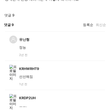
댓글 9
댓글
9
등록순
최신순
유난형
정능
2년 전
KRHWRHT9
선선해짐
1년 전
KRDP2UH
ㅡㅡ.