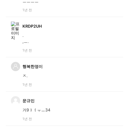
ㅡㅡㅡㅡ
1년 전
KRDP2UH
.
,ㅡ.
1년 전
행복한영이
ㅈ.
1년 전
문규민
거9ㅑㅓㅜㅡ34
1년 전