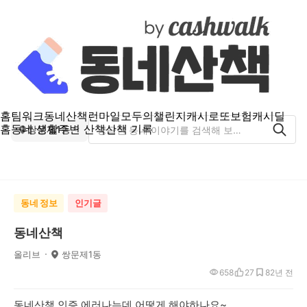
홈
팀워크
동네산책
런마일
모두의챌린지
캐시로또
보험
캐시딜
홈
동네 생활
주변 산책
산책 기록
쌍문제1동
동네 정보
인기글
동네산책
올리브
쌍문제1동
658
27
8
2년 전
동네산책 인증 에러나는데 어떻게 해야하나요~