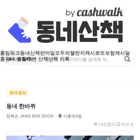
홈
팀워크
동네산책
런마일
모두의챌린지
캐시로또
보험
캐시딜
홈
동네 생활
주변 산책
산책 기록
시흥제4동
동네 일상
동네 한바퀴
장복순 JANG BOK SOON
시흥제4동
1.3천
21
4
1년 전