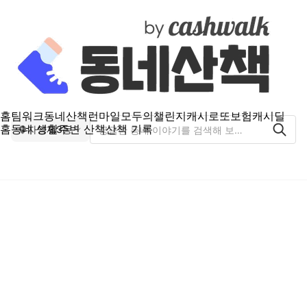
홈
팀워크
동네산책
런마일
모두의챌린지
캐시로또
보험
캐시딜
홈
동네 생활
주변 산책
산책 기록
자양제3동