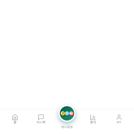
7
21
42
홈
캐시톡
통계
MY
캐시로또