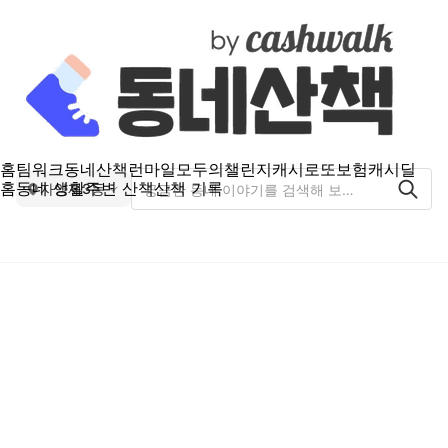
홈
팀워크
동네산책
런마일
모두의챌린지
캐시로또
보험
캐시딜
홈
동네 생활
주변 산책
산책 기록
자양제3동