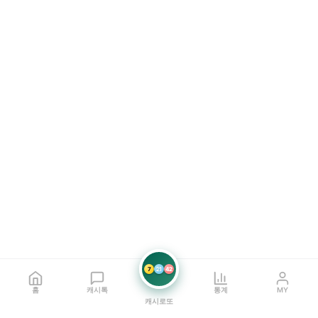
7
21
42
홈
캐시톡
통계
MY
캐시로또