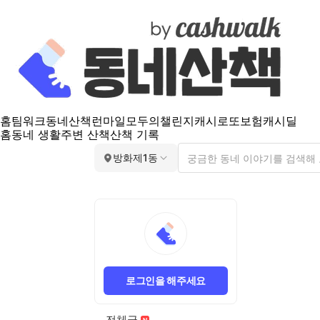
홈
팀워크
동네산책
런마일
모두의챌린지
캐시로또
보험
캐시딜
홈
동네 생활
주변 산책
산책 기록
방화제1동
로그인을 해주세요
전체글