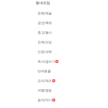
동네모임
문화/예술
공연/축제
종교/봉사
친목/모임
인문/과학
독서/글쓰기
반려동물
요리/제조
여행/캠핑
음악/악기