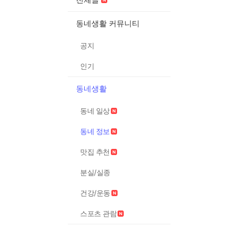
동네생활 커뮤니티
공지
인기
동네생활
동네 일상
동네 정보
맛집 추천
분실/실종
건강/운동
스포츠 관람