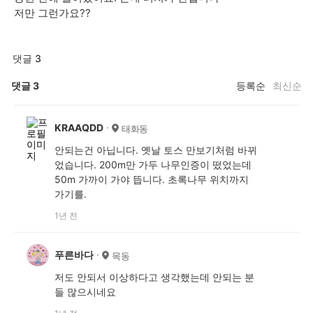
저만 그런가요??
댓글 3
댓글
3
등록순
최신순
KRAAQDD
태화동
안되는건 아닙니다. 옛날 토스 만보기처럼 바뀌
었습니다. 200m만 가두 나무인증이 떴었는데
50m 가까이 가야 뜹니다. 초록나무 위치까지
가기를.
1년 전
푸른바다
목동
저도 안되서 이상하다고 생각했는데 안되는 분
들 많으시네요