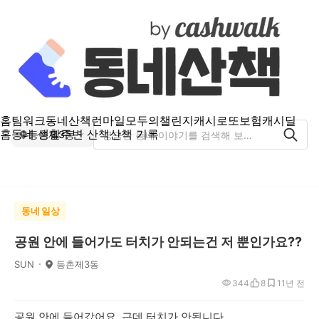
홈
팀워크
동네산책
런마일
모두의챌린지
캐시로또
보험
캐시딜
홈
동네 생활
주변 산책
산책 기록
등촌제3동
동네 일상
공원 안에 들어가도 터치가 안되는건 저 뿐인가요??
SUN
등촌제3동
344
8
1
1년 전
공원 안에 들어갔어요. 근데 터치가 안됩니다