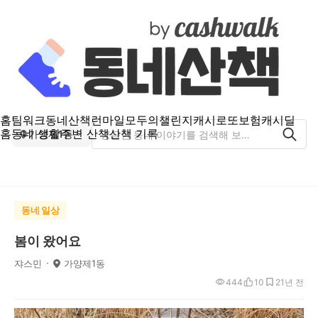
홈
팀워크
동네산책
런마일
모두의챌린지
캐시로또
보험
캐시딜
홈
동네 생활
주변 산책
산책 기록
가양제1동
동네 일상
봄이 왔어요
쟈스민
가양제1동
444
10
2
1년 전