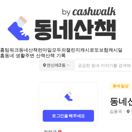
홈
팀워크
동네산책
런마일
모두의챌린지
캐시로또
보험
캐시딜
홈
동네 생활
주변 산책
산책 기록
연산제2동
동네 일상
동네
김용국
로그인을 해주세요
전체글