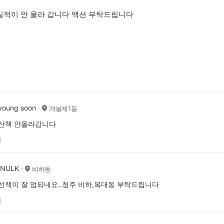
실적이 안 올라 갑니다 액션 부탁드립니다
young soon
개봉제1동
 산책 안올라갑니다
전
ZNULK
비하동
선책이 잘 엄되네요..청주 비하,복대동 부탁드립니다
전