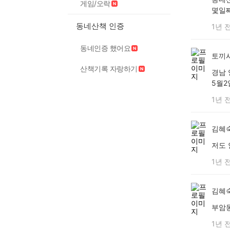
게임/오락
몇일
동네산책 인증
1년 
동네인증 했어요
토끼
산책기록 자랑하기
경남 
5월2
1년 
김혜숙c
저도
1년 
김혜숙c
부암
1년 