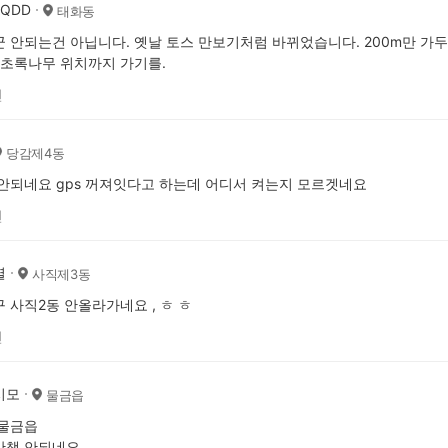
AQDD
태화동
 안되는건 아닙니다. 옛날 토스 만보기처럼 바뀌었습니다. 200m만 가두
 초록나무 위치까지 가기를.
전
당감제4동
안되네요 gps 꺼져잇다고 하는데 어디서 켜는지 모르겟네요
전
열
사직제3동
 사직2동 안올라가네요 , ㅎ ㅎ
전
시모
물금읍
 물금읍
산책 안되네요