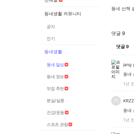
동네 산책 
동네생활 커뮤니티
공지
댓글 9
인기
댓글
9
동네생활
동네 일상
jang 
동네
동네 정보
1년 
맛집 추천
분실/실종
KRZ
동네 
건강/운동
1년 
스포츠 관람