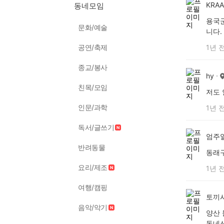
KRA
동네모임
용국군
문화/예술
니다.
공연/축제
1년 
종교/봉사
hy
친목/모임
저도 
인문/과학
1년 
독서/글쓰기
엄주
반려동물
동래구
요리/제조
1년 
여행/캠핑
토끼
음악/악기
양산
동네