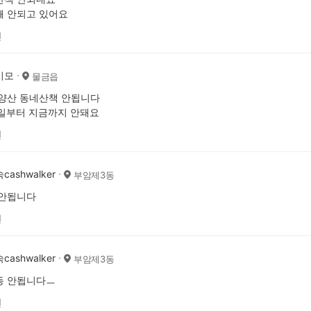
째 안되고 있어요
전
시모
물금읍
양산 동네산책 안됩니다
일부터 지금까지 안돼요
전
ashwalker
부암제3동
 안됩니다
전
ashwalker
부암제3동
동 안됩니다ㅡ
전