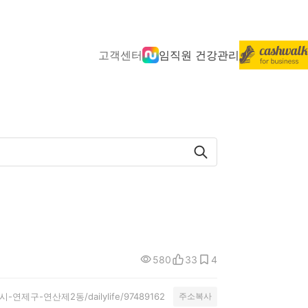
고객센터
임직원 건강관리
580
33
4
광역시-연제구-연산제2동/dailylife/97489162
주소복사