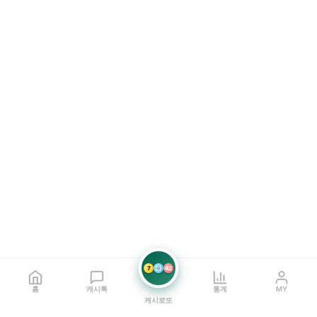
7
21
42
홈
캐시톡
통계
MY
캐시로또