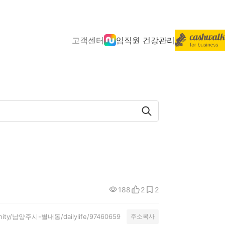
고객센터
임직원 건강관리
188
2
2
munity/남양주시-별내동/dailylife/97460659
주소복사