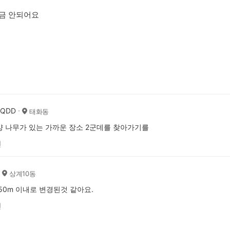
금 안되어요
AQDD
태화동
 나무가 있는 가까운 장소 2군데를 찾아가기를
전
상계10동
50m 이내로 변경된것 같아요.
전