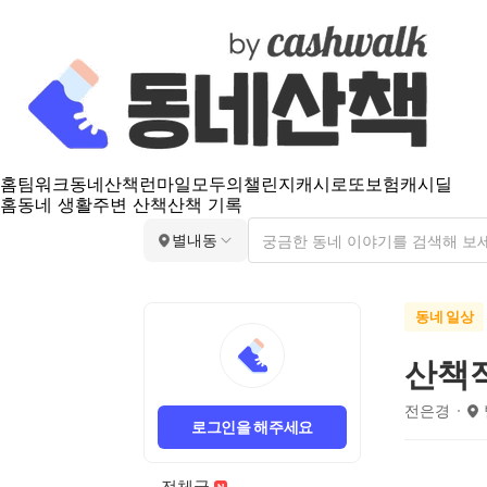
홈
팀워크
동네산책
런마일
모두의챌린지
캐시로또
보험
캐시딜
홈
동네 생활
주변 산책
산책 기록
별내동
동네 일상
산책
전은경
로그인을 해주세요
전체글