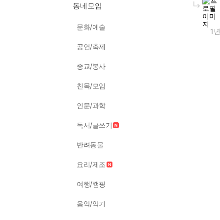
동네모임
문화/예술
1년
공연/축제
종교/봉사
친목/모임
인문/과학
독서/글쓰기
반려동물
요리/제조
여행/캠핑
음악/악기