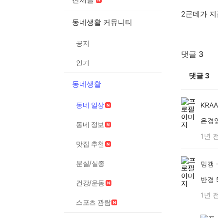
2군데가 지
동네생활 커뮤니티
공지
댓글 3
인기
댓글
3
동네생활
동네 일상
KRA
은경양
동네 정보
1년 
맛집 추천
분실/실종
밍갱
반경 
건강/운동
1년 
스포츠 관람