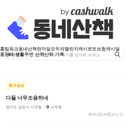
홈
팀워크
동네산책
런마일
모두의챌린지
캐시로또
보험
캐시딜
홈
동네 생활
주변 산책
산책 기록
사우동
동네 일상
다들 너무조용하네
경기도 김포시 사우동
사우동
652
29
6
1년 전
.