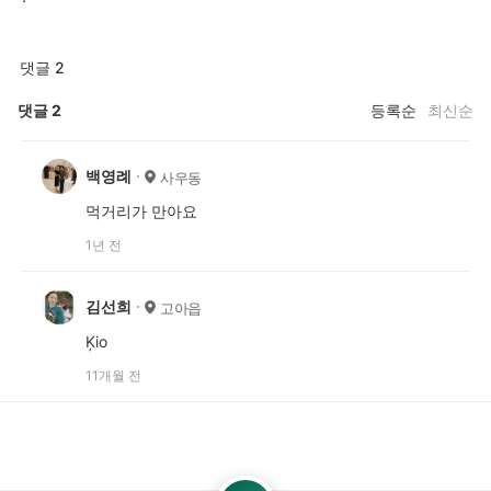
댓글 2
댓글
2
등록순
최신순
백영례
사우동
먹거리가 만아요
1년 전
김선희
고아읍
Ķio
11개월 전