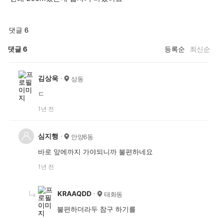
댓글 6
댓글
6
등록순
최신순
김상욱
상동
ㄷ
1년 전
심지행
안양6동
바로 앞에까지 가야되니까 불편하네요
1년 전
KRAAQDD
태화동
불편하더라두 참구 하기를