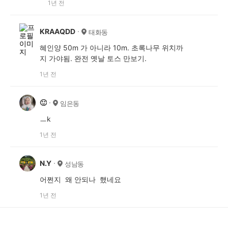
1년 전
KRAAQDD
태화동
혜인양 50m 가 아니라 10m. 초록나무 위치까
지 가야됨. 완전 옛날 토스 만보기.
1년 전
🙂
임은동
ㅡk
1년 전
N.Y
성남동
어쩐지 왜 안되나 했네요
1년 전