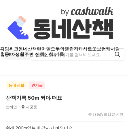
홈
팀워크
동네산책
런마일
모두의챌린지
캐시로또
보험
캐시딜
홈
동네 생활
주변 산책
산책 기록
재궁동
동네 정보
인기글
산책기록 50m 되야 떠요
안혜인
재궁동
539
19
2
1년 전
원래 200m였는데 갑자기 바꼈어요