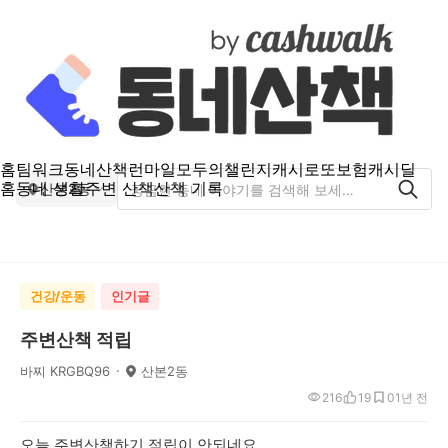
홈
팀워크
동네산책
런마일
모두의챌린지
캐시로또
보험
캐시딜
홈
동네 생활
주변 산책
산책 기록
산본2동
건강/운동
인기글
주변산책 적립
바찌 KRGBQ96
산본2동
216
19
0
1년 전
오늘 주변산책하기 적립이 안되네요