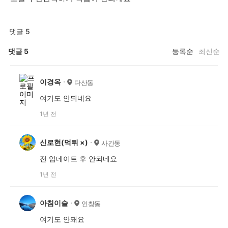
댓글 5
댓글
5
등록순
최신순
이경옥
다산동
여기도 안되네요
1년 전
신로현(먹튀 ×)
사간동
전 업데이트 후 안되네요
1년 전
아침이슬
인창동
여기도 안돼요