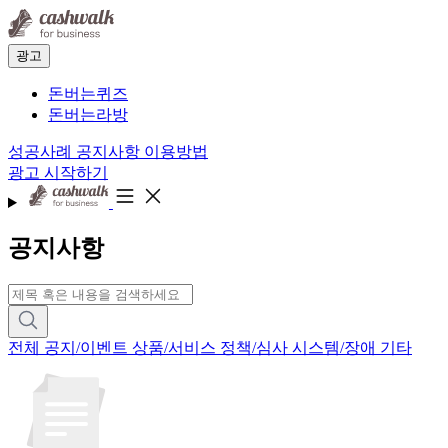
광고
돈버는퀴즈
돈버는라방
성공사례
공지사항
이용방법
광고 시작하기
공지사항
전체
공지/이벤트
상품/서비스
정책/심사
시스템/장애
기타