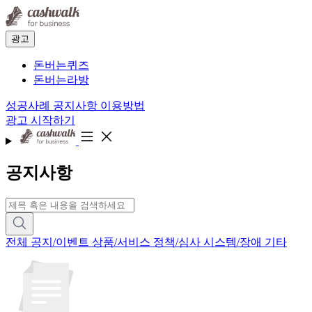
광고
돈버는퀴즈
돈버는라방
성공사례
공지사항
이용방법
광고 시작하기
공지사항
전체
공지/이벤트
상품/서비스
정책/심사
시스템/장애
기타