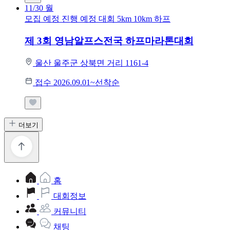
11/30
월
모집 예정
진행 예정 대회
5km
10km
하프
제 3회 영남알프스전국 하프마라톤대회
울산 울주군 상북면 거리 1161-4
접수 2026.09.01~선착순
더보기
홈
대회정보
커뮤니티
채팅