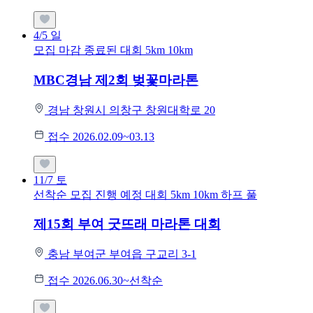
4/5
일
모집 마감
종료된 대회
5km
10km
MBC경남 제2회 벚꽃마라톤
경남 창원시 의창구 창원대학로 20
접수 2026.02.09~03.13
11/7
토
선착순 모집
진행 예정 대회
5km
10km
하프
풀
제15회 부여 굿뜨래 마라톤 대회
충남 부여군 부여읍 구교리 3-1
접수 2026.06.30~선착순