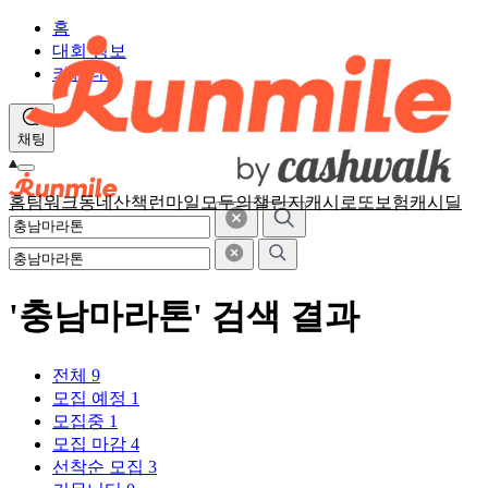
홈
대회 정보
커뮤니티
채팅
홈
팀워크
동네산책
런마일
모두의챌린지
캐시로또
보험
캐시딜
'충남마라톤' 검색 결과
전체
9
모집 예정
1
모집중
1
모집 마감
4
선착순 모집
3