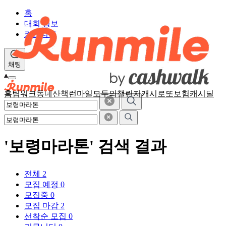
홈
대회 정보
커뮤니티
채팅
홈
팀워크
동네산책
런마일
모두의챌린지
캐시로또
보험
캐시딜
'보령마라톤' 검색 결과
전체
2
모집 예정
0
모집중
0
모집 마감
2
선착순 모집
0