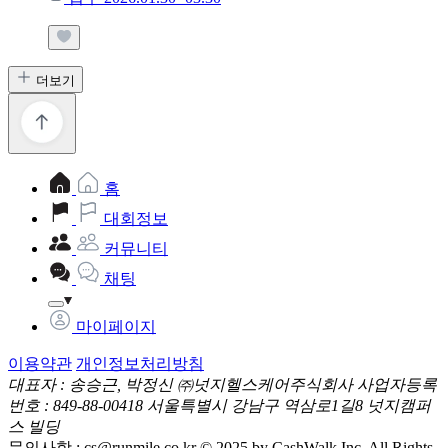
더보기
홈
대회정보
커뮤니티
채팅
마이페이지
이용약관
개인정보처리방침
대표자 : 송승근, 박정신
㈜넛지헬스케어주식회사
사업자등록
번호 : 849-88-00418
서울특별시 강남구 역삼로1길8 넛지캠퍼
스 빌딩
문의사항 :
cs@runmile.co.kr
© 2025 by CashWalk Inc. All Rights