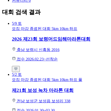
커뮤니티
0
대회 검색 결과
5/9
토
모집 마감
종료된 대회
5km
10km
하프
2026 제23회 보령머드임해마라톤대회
충남 보령시 신흑동 2016
접수 2026.02.23~선착순
5/2
토
모집 마감
종료된 대회
5km
10km
하프
풀
제21회 보성 녹차 마라톤 대회
전남 보성군 보성읍 보성리 338
접수 2026.01.30~03.30