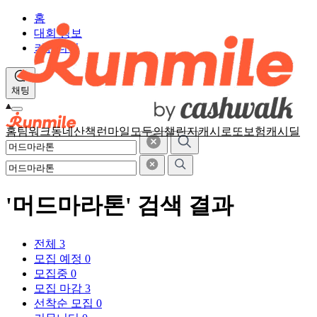
홈
대회 정보
커뮤니티
채팅
홈
팀워크
동네산책
런마일
모두의챌린지
캐시로또
보험
캐시딜
'머드마라톤' 검색 결과
전체
3
모집 예정
0
모집중
0
모집 마감
3
선착순 모집
0