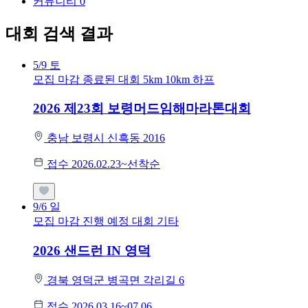
커뮤니티
0
대회 검색 결과
5/9
토
모집 마감
종료된 대회
5km
10km
하프
2026 제23회 보령머드임해마라톤대회
충남 보령시 신흑동 2016
접수 2026.02.23~선착순
9/6
일
모집 마감
진행 예정 대회
기타
2026 샌드런 IN 영덕
경북 영덕군 병곡면 각리길 6
접수 2026.03.16~07.06