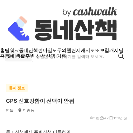
홈
팀워크
동네산책
런마일
모두의챌린지
캐시로또
보험
캐시딜
홈
동네 생활
주변 산책
산책 기록
이충동
동네 정보
GPS 신호강함이 선택이 안됨
범들
이충동
1천
42
15
1년 전
동네산책에서 주변산책 이동하면