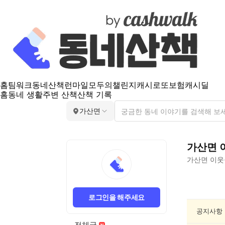
홈
팀워크
동네산책
런마일
모두의챌린지
캐시로또
보험
캐시딜
홈
동네 생활
주변 산책
산책 기록
가산면
가산면
가산면
이웃
가
산
로그인을 해주세요
면
요
공지사항
리/
전체글