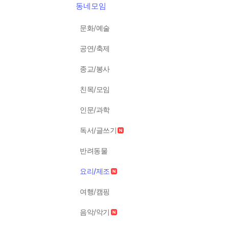
동네모임
문화/예술
공연/축제
종교/봉사
친목/모임
인문/과학
독서/글쓰기
반려동물
요리/제조
여행/캠핑
음악/악기