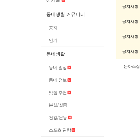
제
조
공지사항
게
동네생활 커뮤니티
시
공지사항
글
공지
목
록
공지사항
인기
공지사항
동네생활
돈까스집
동네 일상
동네 정보
맛집 추천
분실/실종
건강/운동
스포츠 관람