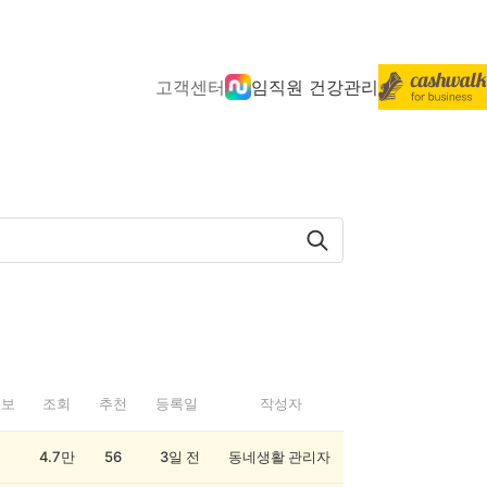
고객센터
임직원 건강관리
정보
조회
추천
등록일
작성자
4.7만
56
3일 전
동네생활 관리자