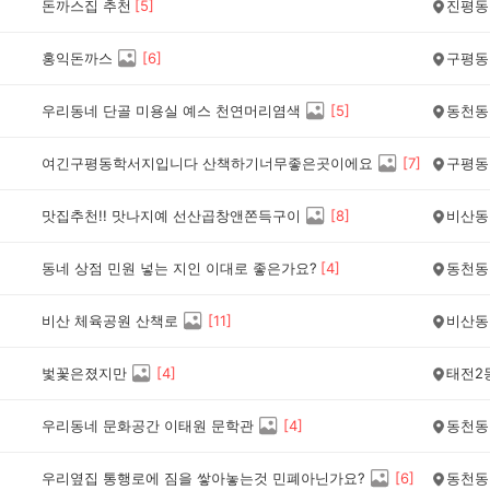
돈까스집 추천
[
5
]
진평동
홍익돈까스
[
6
]
구평동
우리동네 단골 미용실 예스 천연머리염색
[
5
]
동천동
여긴구평동학서지입니다 산책하기너무좋은곳이에요
[
7
]
구평동
맛집추천!! 맛나지예 선산곱창앤쫀득구이
[
8
]
비산동
동네 상점 민원 넣는 지인 이대로 좋은가요?
[
4
]
동천동
비산 체육공원 산책로
[
11
]
비산동
벛꽃은졌지만
[
4
]
태전2
우리동네 문화공간 이태원 문학관
[
4
]
동천동
우리옆집 통행로에 짐을 쌓아놓는것 민폐아닌가요?
[
6
]
동천동