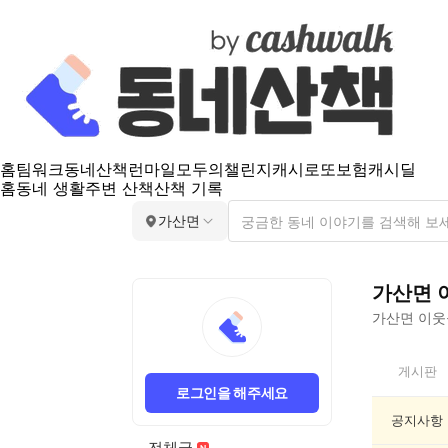
홈
팀워크
동네산책
런마일
모두의챌린지
캐시로또
보험
캐시딜
홈
동네 생활
주변 산책
산책 기록
가산면
가산면
가산면
이웃들
가
게시판
산
로그인을 해주세요
면
인
공지사항
기
전체글