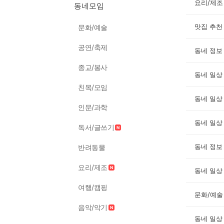
요리/제조
동네모임
맛집 추천
문화/예술
공연/축제
동네 정보
종교/봉사
동네 일상
친목/모임
동네 일상
인문/과학
동네 일상
독서/글쓰기
동네 정보
반려동물
요리/제조
동네 일상
여행/캠핑
문화/예술
음악/악기
동네 일상