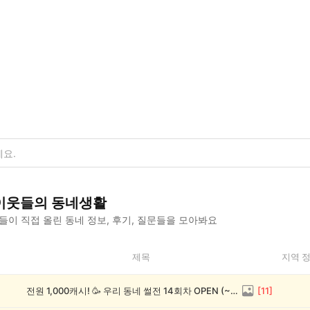
이웃들의 동네생활
이 직접 올린 동네 정보, 후기, 질문들을 모아봐요
제목
지역 
전원 1,000캐시! 🥳 우리 동네 썰전 14회차 OPEN (~8/17)
[
11
]