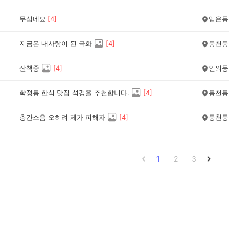
무섭네요
[
4
]
임은동
지금은 내사랑이 된 국화
[
4
]
동천동
산책중
[
4
]
인의동
학정동 한식 맛집 석경을 추천합니다.
[
4
]
동천동
층간소음 오히려 제가 피해자
[
4
]
동천동
1
2
3