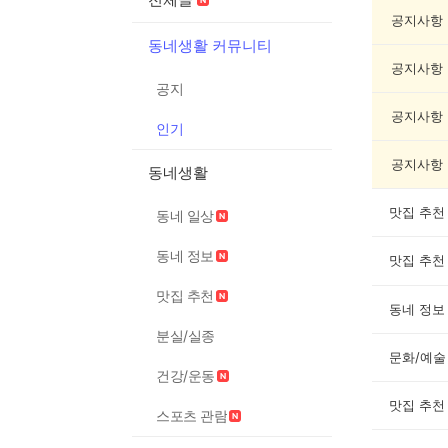
글
게
공지사항
시
동네생활 커뮤니티
글
공지사항
목
공지
록
공지사항
인기
공지사항
동네생활
맛집 추천
동네 일상
동네 정보
맛집 추천
맛집 추천
동네 정보
분실/실종
문화/예술
건강/운동
맛집 추천
스포츠 관람