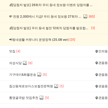
💰[당첨자 발표] 26회차 우리 동네 정보왕 이벤트 당첨자를 발표합니다!
💸 전원 2,000캐시 지급! 우리 동네 정보왕 27회차 (~8/10)
[
65
]
💰[당첨자 발표] 우리 동네 썰전 12회차 당첨자를 발표합니다!
[
1
]
📢동네생활 커뮤니티 운영정책 (25.08 ver)
[
31
]
맛집
[
4
]
인의동
관음동
의성식당
[
6
]
가구데이&화물운송
[
5
]
관음동
침산동제로보이스보컬전문학원
[
5
]
관음동
통영굴국밥 맛집추천
[
5
]
관음동