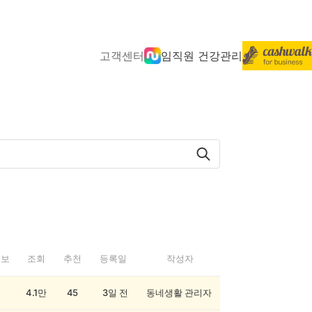
고객센터
임직원 건강관리
정보
조회
추천
등록일
작성자
4.1만
45
3일 전
동네생활 관리자