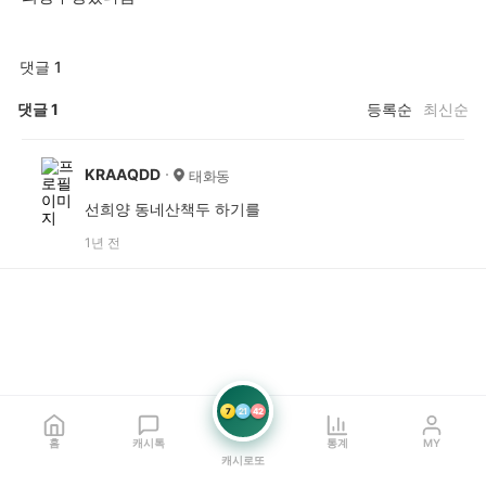
댓글 1
댓글
1
등록순
최신순
KRAAQDD
태화동
선희양 동네산책두 하기를
1년 전
7
21
42
홈
캐시톡
통계
MY
캐시로또