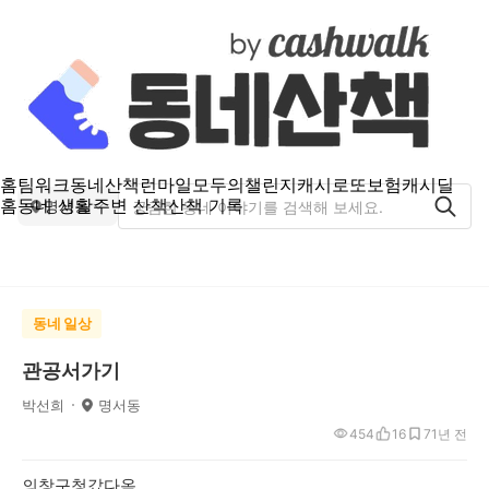
홈
팀워크
동네산책
런마일
모두의챌린지
캐시로또
보험
캐시딜
홈
동네 생활
주변 산책
산책 기록
명서동
동네 일상
관공서가기
박선희
명서동
454
16
7
1년 전
의창구청갔다옴