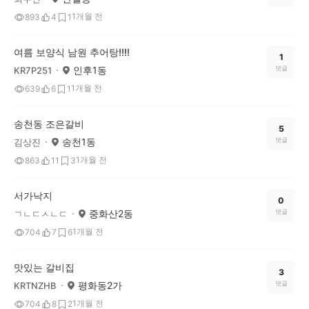
1개월 전
893
4
1
여름 보양식 남원 추어탕!!!!
1
인후1동
댓글
KR7P251
1개월 전
639
6
1
송천동 조은갈비
5
송천1동
댓글
김상진
1개월 전
863
11
3
서가낙지
0
중화산2동
댓글
ㄱㄴㄷㅅㄴㄷ
1개월 전
704
7
6
맛있는 갈비집
3
평화동2가
댓글
KRTNZHB
1개월 전
704
8
2