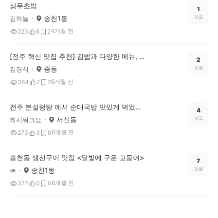
상무초밥
1
송천1동
댓글
김하늘
4개월 전
223
6
2
[전주 혁신 맛집 추천] 김밥과 다양한 메뉴, 한식뷔페 ‘달구리밥상’ 추천드려요
2
중동
댓글
김경식
6개월 전
384
2
2
전주 본설렁탕 에서 순대국밥 맛있게 먹었어요^^
4
서신동
댓글
캐시워크요
6개월 전
273
3
0
송천동 생선구이 맛집 <달빛에 구운 고등어>
7
송천1동
댓글
🥑
6개월 전
377
0
0