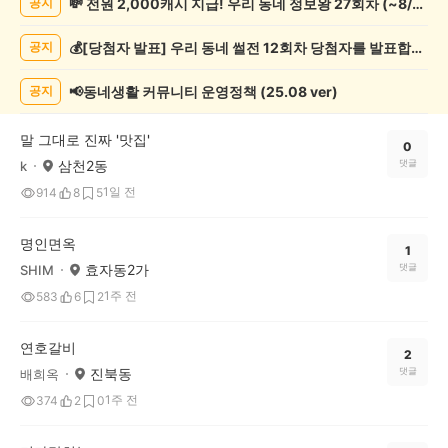
💸 전원 2,000캐시 지급! 우리 동네 정보왕 27회차 (~8/10)
공지
집
추
💰[당첨자 발표] 우리 동네 썰전 12회차 당첨자를 발표합니다!
공지
천
게
시
📢동네생활 커뮤니티 운영정책 (25.08 ver)
공지
글
목
말 그대로 진짜 '맛집'
록
0
삼천2동
댓글
k
1일 전
914
8
5
명인면옥
1
효자동2가
댓글
SHIM
1주 전
583
6
2
연호갈비
2
진북동
댓글
배희옥
1주 전
374
2
0