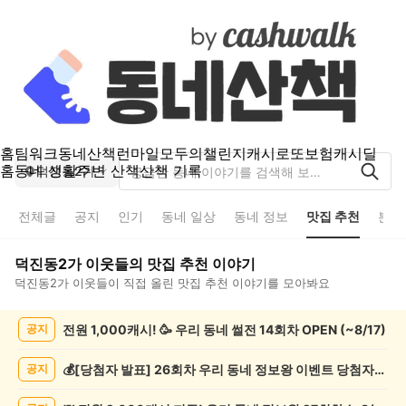
홈
팀워크
동네산책
런마일
모두의챌린지
캐시로또
보험
캐시딜
홈
동네 생활
주변 산책
산책 기록
덕진동2가
전체글
공지
인기
동네 일상
동네 정보
맛집 추천
분실
덕진동2가
이웃들의
맛집 추천
이야기
덕진동2가
이웃들이 직접 올린
맛집 추천
이야기를 모아봐요
덕
전원 1,000캐시! 🥳 우리 동네 썰전 14회차 OPEN (~8/17)
공지
진
동
2
💰[당첨자 발표] 26회차 우리 동네 정보왕 이벤트 당첨자를 발표합니다!
공지
가
맛