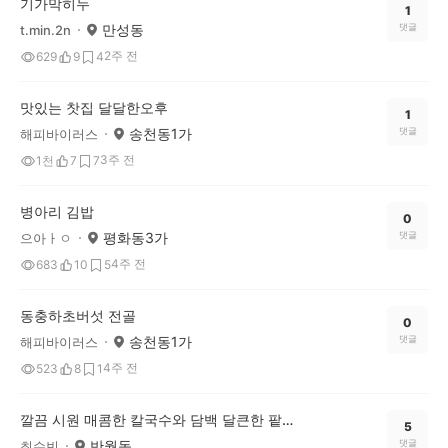
기가막히누
1
만성동
댓글
t.min.2n
2주 전
629
9
4
맛있는 찻집 달달한오후
1
송천동1가
댓글
해피바이러스
3주 전
1천
7
7
병아리 김밥
0
평화동3가
댓글
으아ㅏㅇ
4주 전
683
10
5
동충하초버섯 전골
0
송천동1가
댓글
해피바이러스
4주 전
523
8
1
깔끔 시원 매콤한 칼국수와 담백 달큰한 팥칼국주 맛집
5
반월동
댓글
최수빈