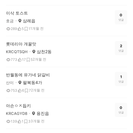
이삭 토스트
0
삼례읍
댓글
호금
1개월 전
289
5
1
롯데리아 개꿀맛
2
삼천2동
댓글
KRCQTSQH
2개월 전
773
17
5
반월동에 유가네 닭갈비
1
팔복동4가
댓글
산이
2개월 전
753
6
7
아손ㅇㅈ듭키
0
용진읍
댓글
KRCAGYD8
3개월 전
139
1
3