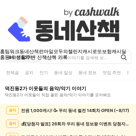
홈
팀워크
동네산책
런마일
모두의챌린지
캐시로또
보험
캐시딜
홈
동네 생활
주변 산책
산책 기록
덕진동2가
전체글
공지
인기
동네 일상
동네 정보
맛집 추천
분실
덕진동2가
이웃들의
음악/악기
이야기
덕진동2가
이웃들이 직접 올린
음악/악기
이야기를 모아봐요
덕
전원 1,000캐시! 🥳 우리 동네 썰전 14회차 OPEN (~8/17)
공지
진
동
2
💰[당첨자 발표] 26회차 우리 동네 정보왕 이벤트 당첨자를 발표합니다!
공지
가
음