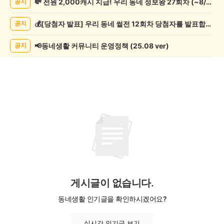
💸 전원 2,000캐시 지급! 우리 동네 정보왕 27회차 (~8/10)
공지
악/
악
💰[당첨자 발표] 우리 동네 썰전 12회차 당첨자를 발표합니다!
공지
기
게
시
📢동네생활 커뮤니티 운영정책 (25.08 ver)
공지
글
목
록
게시글이 없습니다.
동네생활 인기글을 확인하시겠어요?
실시간 인기글 보기