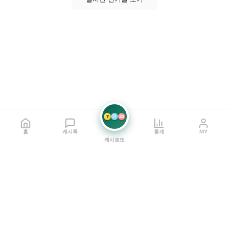
7
21
42
홈
캐시톡
통계
MY
캐시로또