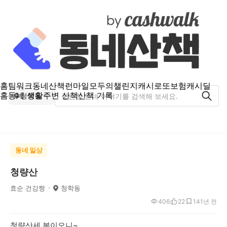
홈
팀워크
동네산책
런마일
모두의챌린지
캐시로또
보험
캐시딜
홈
동네 생활
주변 산책
산책 기록
청학동
동네 일상
청량산
효순 건강짱
청학동
406
22
14
1년 전
청량산세 봄이오니~