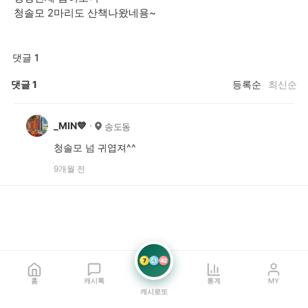
청솔모 2마리도 산책나왔네용~
댓글 1
댓글
1
등록순
최신순
_MIN💙
송도동
청솔모 넘 귀엽져^^
9개월 전
7
21
42
홈
캐시톡
통계
MY
캐시로또