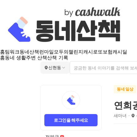
홈
팀워크
동네산책
런마일
모두의챌린지
캐시로또
보험
캐시딜
홈
동네 생활
주변 산책
산책 기록
신현동
동네 일상
연희
새마녀
로그인을 해주세요
전체글