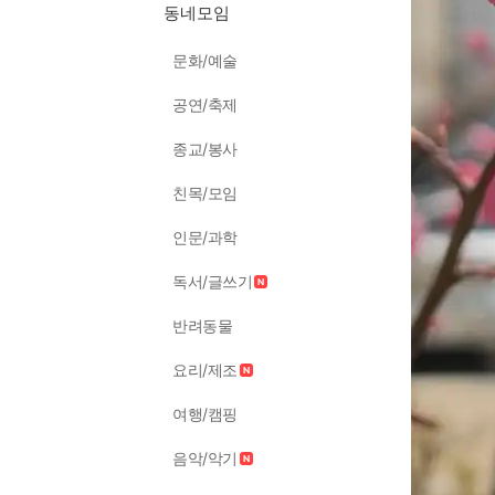
동네모임
문화/예술
공연/축제
종교/봉사
친목/모임
인문/과학
독서/글쓰기
반려동물
요리/제조
여행/캠핑
음악/악기