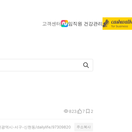
고객센터
임직원 건강관리
823
7
2
y/인천광역시-서구-신현동/dailylife/97309820
주소복사