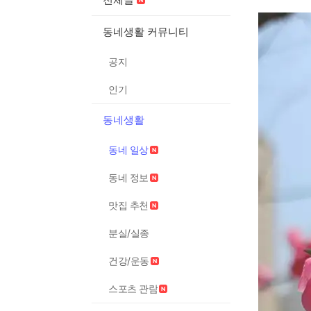
동네생활 커뮤니티
공지
인기
동네생활
동네 일상
동네 정보
맛집 추천
분실/실종
건강/운동
스포츠 관람