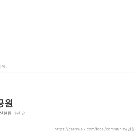
공원
신현동
1년 전
https://cashwalk.com/local/communit