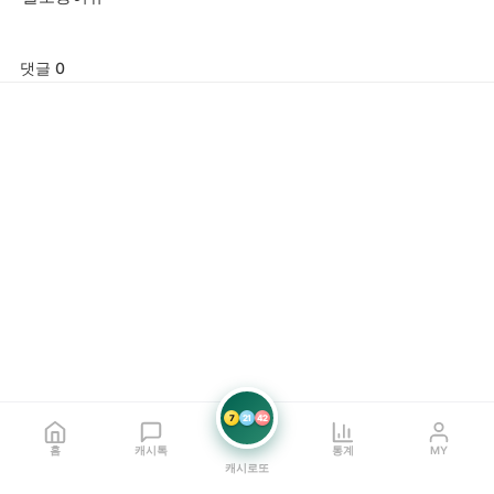
댓글 0
7
21
42
홈
캐시톡
통계
MY
캐시로또