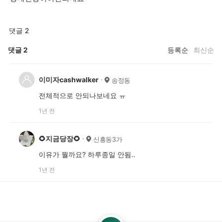
댓글 2
댓글
2
등록순
최신순
이미자cashwalker
송정동
전체적으로 안되나보네요 ㅠ
1년 전
🌻지금당장🌻
신흥동3가
이유가 뭘까요? 하루종일 안됨..
1년 전