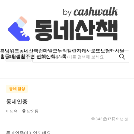
홈
팀워크
동네산책
런마일
모두의챌린지
캐시로또
보험
캐시딜
홈
동네 생활
주변 산책
산책 기록
남외동
동네 일상
동네인증
이명숙
남외동
343
17
9
1년 전
동네인증이이안되네요