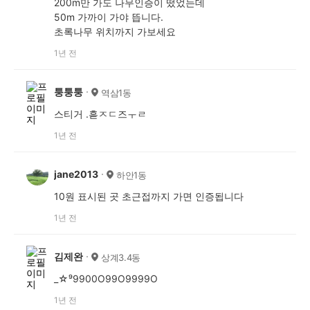
200m만 가도 나무인증이 떴었는데
50m 가까이 가야 뜹니다.
초록나무 위치까지 가보세요
1년 전
퉁퉁퉁
역삼1동
스티거 .흗ㅈㄷ즈ㅜㄹ
1년 전
jane2013
하안1동
10원 표시된 곳 초근접까지 가면 인증됩니다
1년 전
김제완
상계3.4동
_☆⁹9900O99O9999O
1년 전