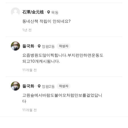
石潭/金元植
목동
동네산책 적립이 안되네요?
1년 전
들국화
정왕2동
작성자
요즘병원도많이찍힘니다.부지런만하면운동도
되고10개캐시됨니다.
11개월 전
들국화
정왕2동
작성자
고원슢에서바람도불어모처럼만보를걸었답니
다
11개월 전