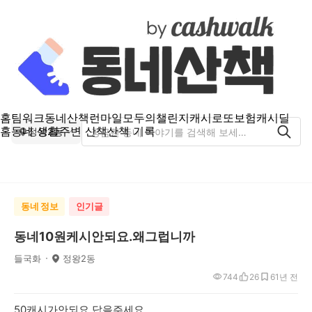
홈
팀워크
동네산책
런마일
모두의챌린지
캐시로또
보험
캐시딜
홈
동네 생활
주변 산책
산책 기록
정왕2동
동네 정보
인기글
동네10원케시안되요.왜그럽니까
들국화
정왕2동
744
26
6
1년 전
50캐시가안되요.답을주세요