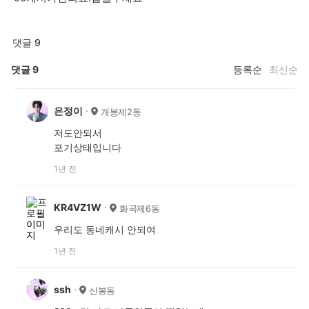
댓글 9
댓글
9
등록순
최신순
은정이
개봉제2동
저도안되서
포기상태입니다
1년 전
KR4VZ1W
화곡제6동
우리도 동네캐시 안되여
1년 전
ssh
신봉동