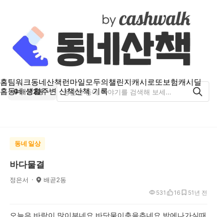
홈
팀워크
동네산책
런마일
모두의챌린지
캐시로또
보험
캐시딜
홈
동네 생활
주변 산책
산책 기록
배곧2동
동네 일상
바다물결
정은서
배곧2동
531
16
5
1년 전
오늘은 바람이 많이부네요 바닷물이춤을추네요 밖에나가실때