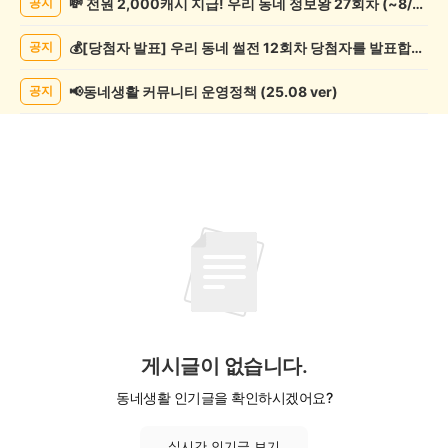
💸 전원 2,000캐시 지급! 우리 동네 정보왕 27회차 (~8/10)
공지
문/
과
💰[당첨자 발표] 우리 동네 썰전 12회차 당첨자를 발표합니다!
공지
학
게
시
📢동네생활 커뮤니티 운영정책 (25.08 ver)
공지
글
목
록
게시글이 없습니다.
동네생활 인기글을 확인하시겠어요?
실시간 인기글 보기