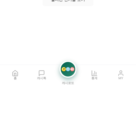
7
21
42
홈
캐시톡
통계
MY
캐시로또