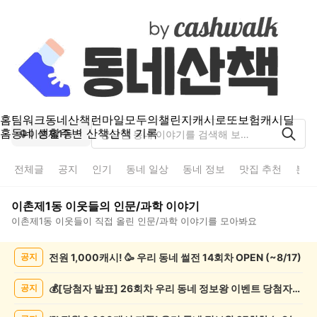
홈
팀워크
동네산책
런마일
모두의챌린지
캐시로또
보험
캐시딜
홈
동네 생활
주변 산책
산책 기록
이촌제1동
전체글
공지
인기
동네 일상
동네 정보
맛집 추천
분실
이촌제1동
이웃들의
인문/과학
이야기
이촌제1동
이웃들이 직접 올린
인문/과학
이야기를 모아봐요
이
전원 1,000캐시! 🥳 우리 동네 썰전 14회차 OPEN (~8/17)
공지
촌
제
1
💰[당첨자 발표] 26회차 우리 동네 정보왕 이벤트 당첨자를 발표합니다!
공지
동
인