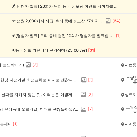
💰[당첨자 발표] 26회차 우리 동네 정보왕 이벤트 당첨자를 발표합니다!
💸 전원 2,000캐시 지급! 우리 동네 정보왕 27회차 (~8/10)
[
64
]
💰[당첨자 발표] 우리 동네 썰전 12회차 당첨자를 발표합니다!
[
1
]
📢동네생활 커뮤니티 운영정책 (25.08 ver)
[
31
]
개(로드락버거)
[
3
]
서초동
노량진
[동작구] 한강 자전거길 회전교차로 이대로 괜찮다고 보시나요?(양보 표지는 있지만 위험한 자전거길)
[
1
]
동
분리수거 날짜를 지키지 않는 것, 여러분은 어떻게 생각하시나요?
[
3
]
상도제
노량진
[노량진동] 우리동네 오르막길, 이대로 괜찮을까요?(어떤 개선이 필요할까요?)
[
7
]
동
는재미
[
1
]
서계동