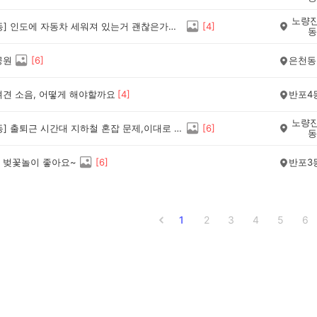
노량진
[노량진동] 인도에 자동차 세워져 있는거 괜찮은가여??
[
4
]
동
공원
[
6
]
은천동
려견 소음, 어떻게 해야할까요
[
4
]
반포4
노량진
[노량진동] 출퇴근 시간대 지하철 혼잡 문제,이대로 괜찮은걸까요??
[
6
]
동
 벚꽃놀이 좋아요~
[
6
]
반포3
1
2
3
4
5
6