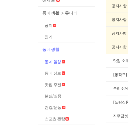
동
네
공지사항
일
동네생활 커뮤니티
상
공지사항
게
공지
시
글
공지사항
인기
목
록
공지사항
동네생활
맛집 소
동네 일상
동네 정보
맛집 추천
분실/실종
건강/운동
자주땀씻
스포츠 관람