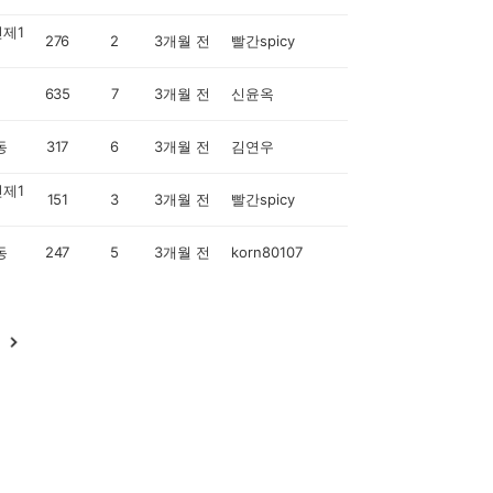
제1
276
2
3개월 전
빨간spicy
635
7
3개월 전
신윤옥
동
317
6
3개월 전
김연우
제1
151
3
3개월 전
빨간spicy
동
247
5
3개월 전
korn80107