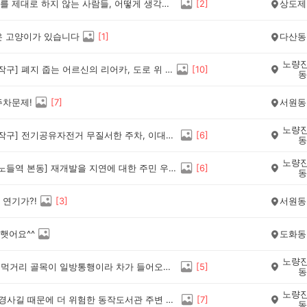
분리수거를 제대로 하지 않는 사람들, 어떻게 생각하세요?
[
2
]
상도제
은 고양이가 있습니다
[
1
]
다산동
노량진
[서울 동작구] 폐지 줍는 어르신의 리어카, 도로 위 이동 이대로 괜찮은걸까요?
[
10
]
동
주차문제!
[
7
]
서원동
노량진
[서울 동작구] 전기공유자전거 무질서한 주차, 이대로 냅둬도 괜찮은건가요?
[
6
]
동
노량진
[동작구 노들역 본동] 재개발을 지연에 대한 주민 우려(기대와 불안) 괜찮을까요?
[
6
]
동
 연기가?!
[
3
]
서원동
햇어요^^
도화동
노량진
[동작구] 먹거리 골목이 일방통행이라 차가 들어오면 보행자 안전이 위험한데 괜찮은까요?
[
5
]
동
노량진
[동작구]경사길 때문에 더 위험한 동작도서관 주변 괜찮을까요
[
7
]
동