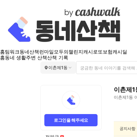
홈
팀워크
동네산책
런마일
모두의챌린지
캐시로또
보험
캐시딜
홈
동네 생활
주변 산책
산책 기록
이촌제1동
이촌제1
이촌제1동
이
이
촌
로그인을 해주세요
제
1
공지사항
동
전체글