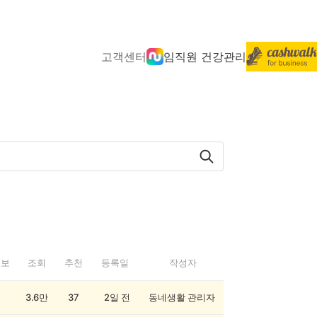
고객센터
임직원 건강관리
정보
조회
추천
등록일
작성자
3.6만
37
2일 전
동네생활 관리자