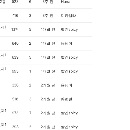
2동
523
6
3주 전
Hana
416
3
3주 전
미카엘라
제1
1.1천
5
1개월 전
빨간spicy
640
2
1개월 전
윤딩이
제1
639
5
1개월 전
빨간spicy
제1
993
1
1개월 전
빨간spicy
336
2
2개월 전
윤딩이
518
3
2개월 전
쏭런런
제1
973
7
2개월 전
빨간spicy
제1
393
2
2개월 전
빨간spicy