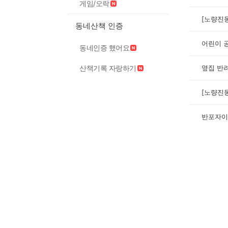
게임/오락
동네산책 인증
어린이 
동네인증 했어요
산책기록 자랑하기
옆집 반
반포자이