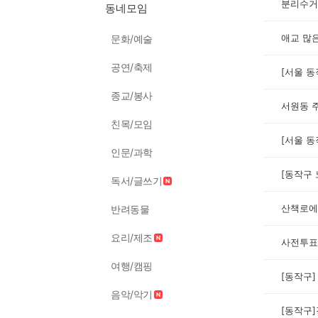
동네모임
애교 많
문화/예술
공연/축제
종교/봉사
서원동 
친목/모임
인문/과학
독서/글쓰기
산책로에
반려동물
요리/제조
사전투표
여행/캠핑
음악/악기