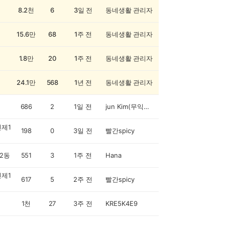
8.2천
6
3일 전
동네생활 관리자
15.6만
68
1주 전
동네생활 관리자
1.8만
20
1주 전
동네생활 관리자
24.1만
568
1년 전
동네생활 관리자
686
2
1일 전
jun Kim(무익한 종)
제1
198
0
3일 전
빨간spicy
2동
551
3
1주 전
Hana
제1
617
5
2주 전
빨간spicy
1천
27
3주 전
KRE5K4E9