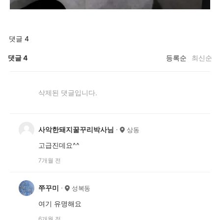
댓글 4
댓글
4
등록순
최신순
삭제된 댓글입니다.
사악한돼지꿀꾸리박사님
상동
고급진데요^^
7개월 전
쭈꾸미
성복동
여기 유명해요
6개월 전