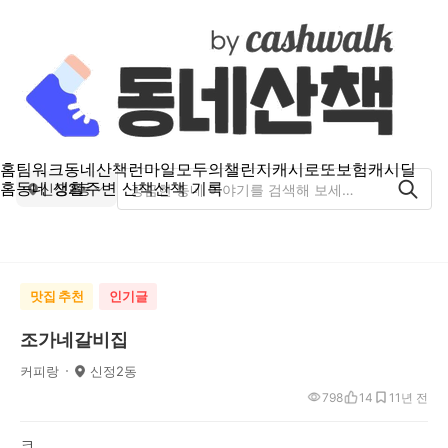
홈
팀워크
동네산책
런마일
모두의챌린지
캐시로또
보험
캐시딜
홈
동네 생활
주변 산책
산책 기록
신정2동
맛집 추천
인기글
조가네갈비집
커피랑
신정2동
798
14
1
1년 전
ㅋ