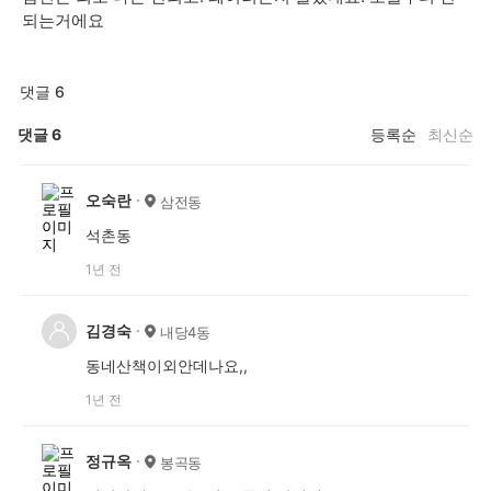
되는거에요
댓글 6
댓글
6
등록순
최신순
오숙란
삼전동
석촌동
1년 전
김경숙
내당4동
동네산책이외안데나요,,
1년 전
정규옥
봉곡동