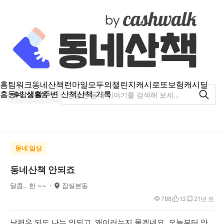
홈
팀워크
동네산책
런마일
모두의챌린지
캐시로또
보험
캐시딜
홈
동네 생활
주변 산책
산책 기록
잠실본동
동네 일상
동네산책 안되죠
달콤.. 한 ~~
잠실본동
788
12
2
1년 전
남편은 되도 나는 안되고. 왜이러는지 몰겠네요. 오늘부터 안