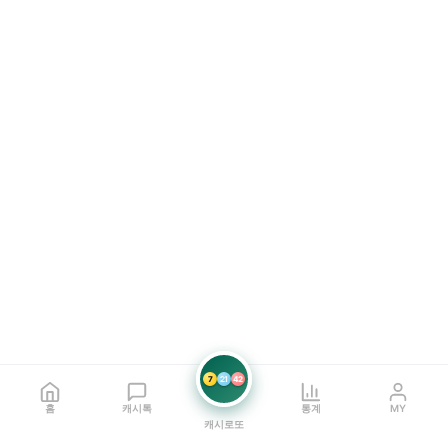
7
21
42
홈
캐시톡
통계
MY
캐시로또