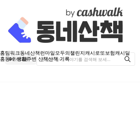
홈
팀워크
동네산책
런마일
모두의챌린지
캐시로또
보험
캐시딜
홈
동네 생활
주변 산책
산책 기록
가락2동