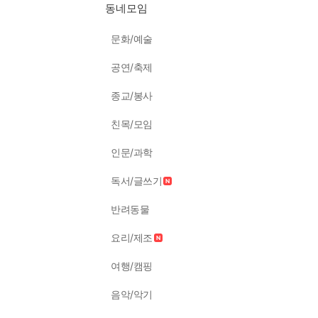
동네모임
문화/예술
공연/축제
종교/봉사
친목/모임
인문/과학
독서/글쓰기
반려동물
요리/제조
여행/캠핑
음악/악기