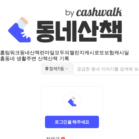
홈
팀워크
동네산책
런마일
모두의챌린지
캐시로또
보험
캐시딜
홈
동네 생활
주변 산책
산책 기록
창제1동
로그인을 해주세요
전체글