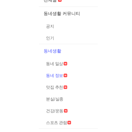
동네생활 커뮤니티
공지
인기
동네생활
동네 일상
동네 정보
맛집 추천
분실/실종
건강/운동
스포츠 관람