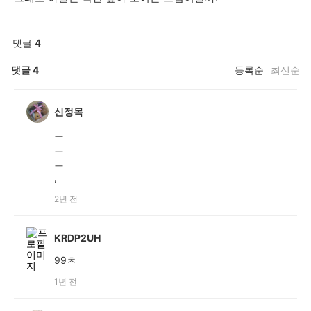
댓글 4
댓글
4
등록순
최신순
신정목
ㅡ
ㅡ
ㅡ
,
2년 전
KRDP2UH
99ㅊ
1년 전