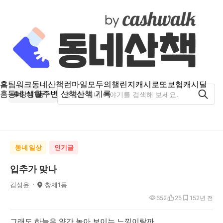
홈
팀워크
동네산책
런마일
모두의챌린지
캐시로또
보험
캐시딜
홈
동네 생활
주변 산책
산책 기록
창제1동
동네 일상
인기글
입추가 맞나
김성윤
창제1동
652
25
15
2년 전
그래도 하늘은 약간 높아 보이는 느낌이랄까.