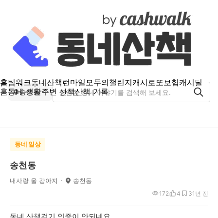
홈
팀워크
동네산책
런마일
모두의챌린지
캐시로또
보험
캐시딜
홈
동네 생활
주변 산책
산책 기록
송천동
동네 일상
송천동
내사랑 울 강아지
송천동
172
4
3
1년 전
동네 산책걷기 인증이 안되네요.