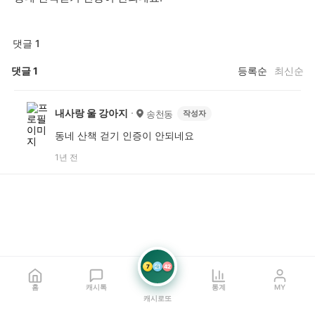
댓글 1
댓글
1
등록순
최신순
내사랑 울 강아지
송천동
작성자
동네 산책 걷기 인증이 안되네요
1년 전
7
21
42
홈
캐시톡
통계
MY
캐시로또