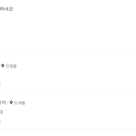
하네요
인창동
전
토끼
도계동
3
전