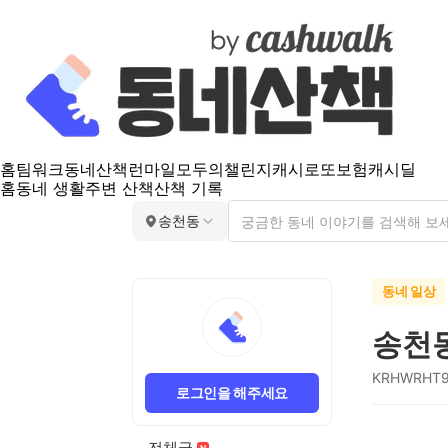
홈
팀워크
동네산책
런마일
모두의챌린지
캐시로또
보험
캐시딜
홈
동네 생활
주변 산책
산책 기록
송천동
동네 일상
송천
KRHWRHT
로그인을 해주세요
전체글