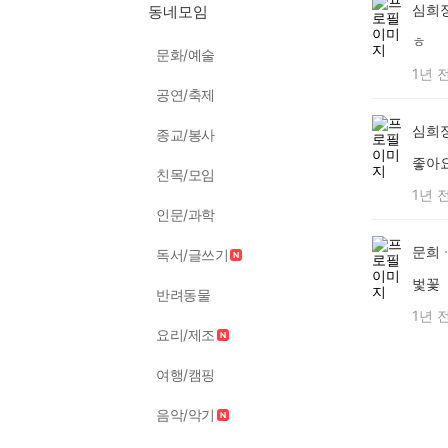
심희
동네모임
ㅎ
문화/예술
1년 
공연/축제
심희
종교/봉사
좋아
친목/모임
1년 
인문/과학
문희
독서/글쓰기
벛꽃
반려동물
1년 
요리/제조
여행/캠핑
음악/악기