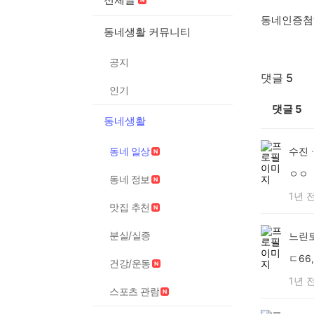
동네인증첨
동네생활 커뮤니티
공지
댓글 5
인기
댓글
5
동네생활
동네 일상
수진
ㅇㅇ
동네 정보
1년 
맛집 추천
분실/실종
느린
ㄷ66,
건강/운동
1년 
스포츠 관람