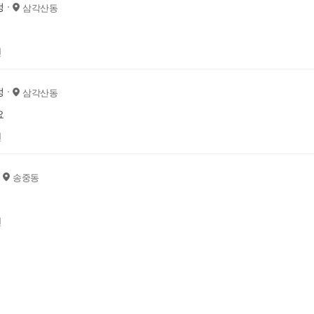
정
삼각산동
전
정
삼각산동
요
전
송중동
전