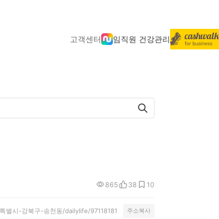
고객센터
임직원 건강관리
865
38
10
/서울특별시-강북구-송천동/dailylife/97118181
주소복사