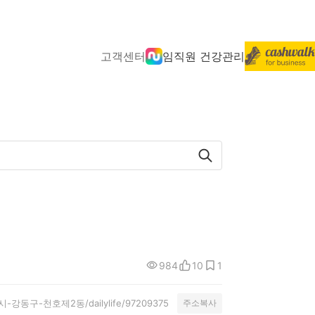
고객센터
임직원 건강관리
984
10
1
특별시-강동구-천호제2동/dailylife/97209375
주소복사