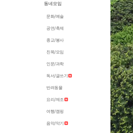
동네모임
문화/예술
공연/축제
종교/봉사
친목/모임
인문/과학
독서/글쓰기
반려동물
요리/제조
여행/캠핑
음악/악기