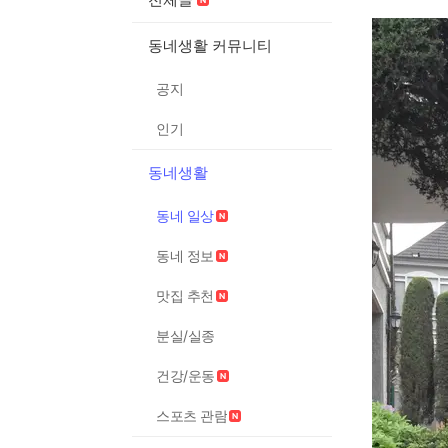
동네생활 커뮤니티
공지
인기
동네생활
동네 일상
동네 정보
맛집 추천
분실/실종
건강/운동
스포츠 관람