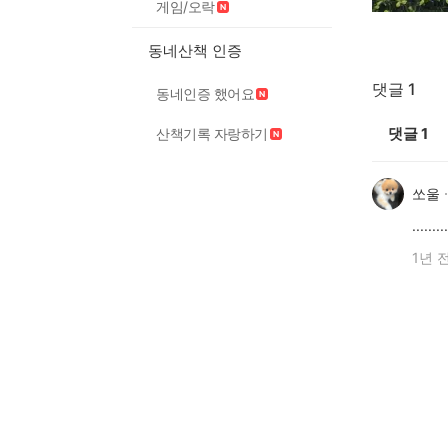
게임/오락
동네산책 인증
댓글 1
동네인증 했어요
댓글
1
산책기록 자랑하기
쏘울
.........
1년 