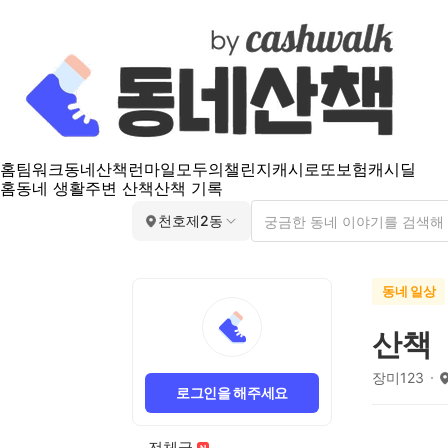
홈
팀워크
동네산책
런마일
모두의챌린지
캐시로또
보험
캐시딜
홈
동네 생활
주변 산책
산책 기록
천호제2동
동네 일상
산책
장미123
로그인을 해주세요
전체글