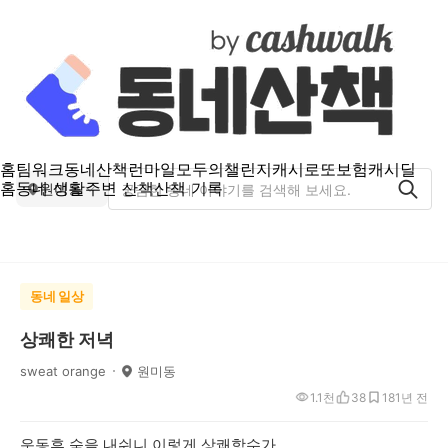
홈
팀워크
동네산책
런마일
모두의챌린지
캐시로또
보험
캐시딜
홈
동네 생활
주변 산책
산책 기록
원미동
동네 일상
상쾌한 저녁
sweat orange
원미동
1.1천
38
18
1년 전
운동후 숨을 내쉬니 이렇게 상쾌항수가