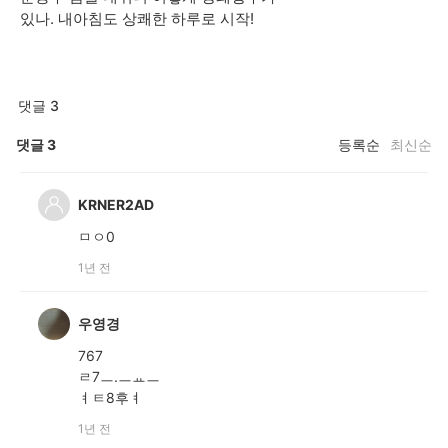
있나. 내아침도 상쾌한 하루로 시작!
댓글 3
댓글
3
등록순
최신순
KRNER2AD
ㅁㅇ0
1년 전
우영경
767
ㄹ7ㅡ.ㅡㅛㅡ
ㅕㅌ8후ㅕ
1년 전