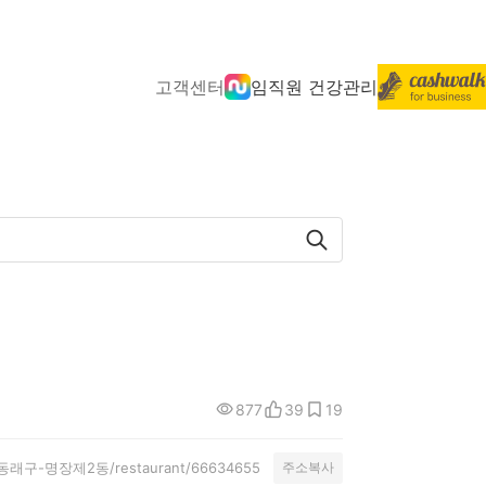
고객센터
임직원 건강관리
877
39
19
시-동래구-명장제2동/restaurant/66634655
주소복사