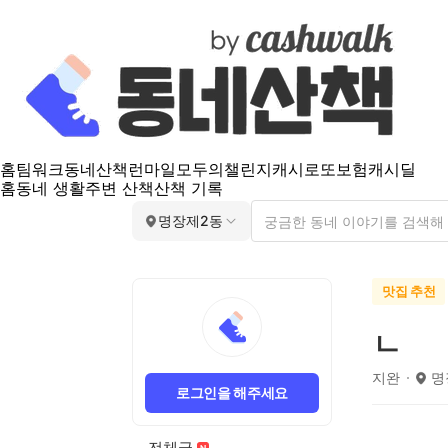
홈
팀워크
동네산책
런마일
모두의챌린지
캐시로또
보험
캐시딜
홈
동네 생활
주변 산책
산책 기록
명장제2동
맛집 추천
ㄴ
지완
명
로그인을 해주세요
전체글