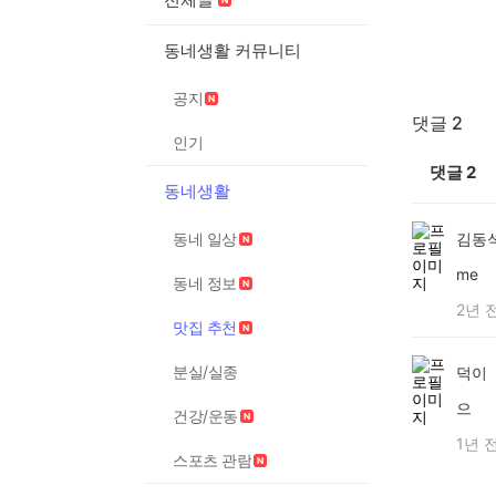
동네생활 커뮤니티
공지
댓글 2
인기
댓글
2
동네생활
동네 일상
김동
me
동네 정보
2년 
맛집 추천
분실/실종
덕이
으
건강/운동
1년 
스포츠 관람