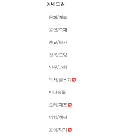
동네모임
문화/예술
공연/축제
종교/봉사
친목/모임
인문/과학
독서/글쓰기
반려동물
요리/제조
여행/캠핑
음악/악기