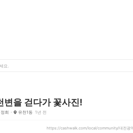
변을 걷다가 꽃사진!
 정희
유천1동
1년 전
https://cashwalk.com/local/community/대