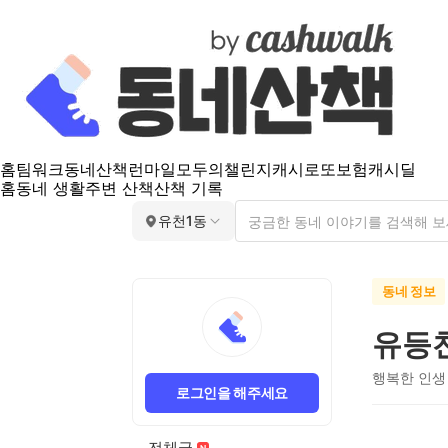
홈
팀워크
동네산책
런마일
모두의챌린지
캐시로또
보험
캐시딜
홈
동네 생활
주변 산책
산책 기록
유천1동
동네 정보
유등천
행복한 인생
로그인을 해주세요
전체글