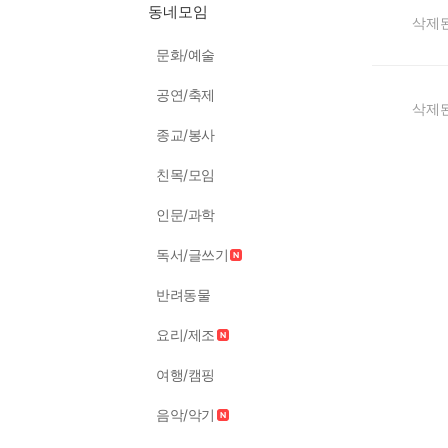
동네모임
삭제된
문화/예술
공연/축제
삭제된
종교/봉사
친목/모임
인문/과학
독서/글쓰기
반려동물
요리/제조
여행/캠핑
음악/악기