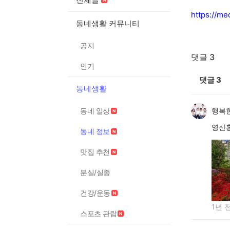
https://m
동네생활 커뮤니티
공지
댓글 3
인기
댓글
3
동네생활
동네 일상
행복한
영산홍
동네 정보
맛집 추천
분실/실종
건강/운동
1년 
스포츠 관람