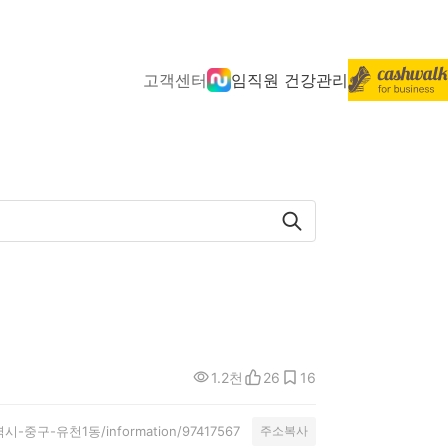
고객센터
임직원 건강관리
1.2천
26
16
전광역시-중구-유천1동/information/97417567
주소복사